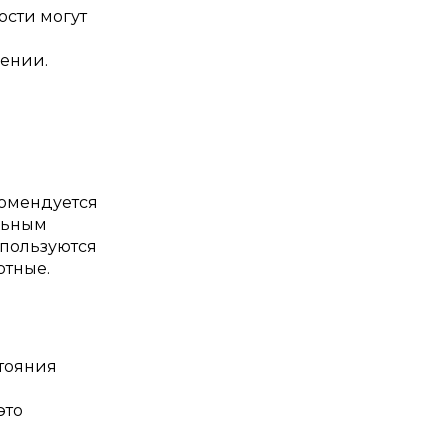
ости могут
ении.
комендуется
льным
спользуются
отные.
тояния
это