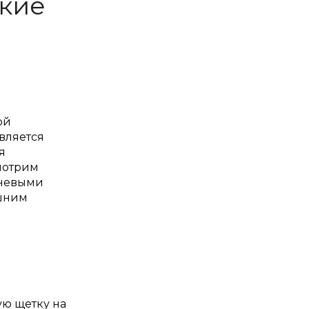
ские
ой
вляется
я
смотрим
аневыми
ешним
ую щетку на