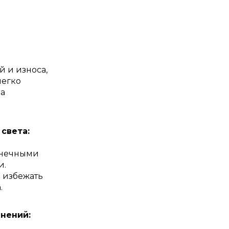
 и износа,
легко
за
света:
лнечными
и.
ы избежать
.
нений: