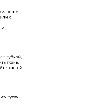
домашние
 или с
е и
ли губкой,
ть ткань.
ойте чистой
ься сухая