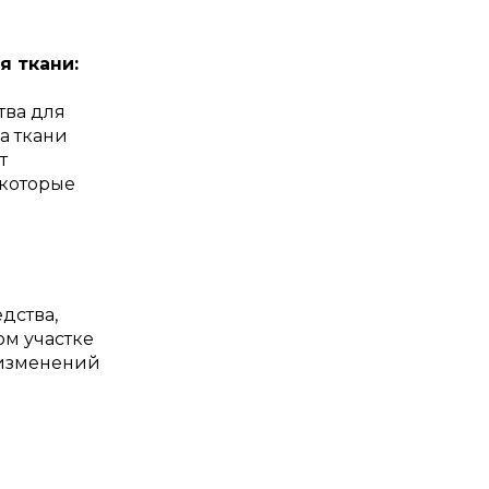
я ткани:
тва для
а ткани
т
 которые
дства,
ом участке
т изменений