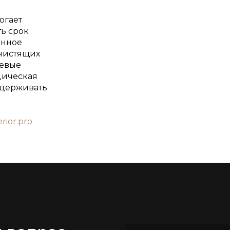
огает
ть срок
енное
 чистящих
чевые
дическая
ддерживать
erior.pro