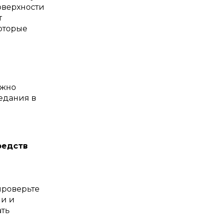
оверхности
т
оторые
ожно
ъедания в
редств
проверьте
ни и
ать