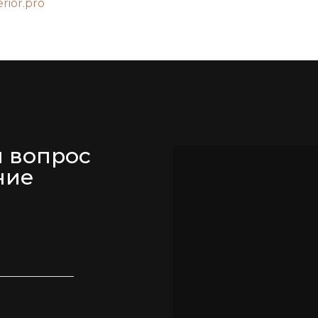
erior.pro
м вопрос
ние