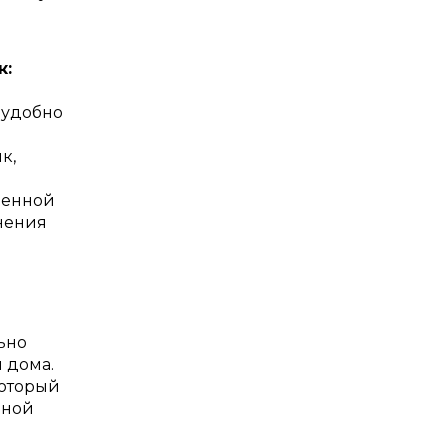
к:
 удобно
к,
оенной
нения
ьно
и дома.
который
ьной