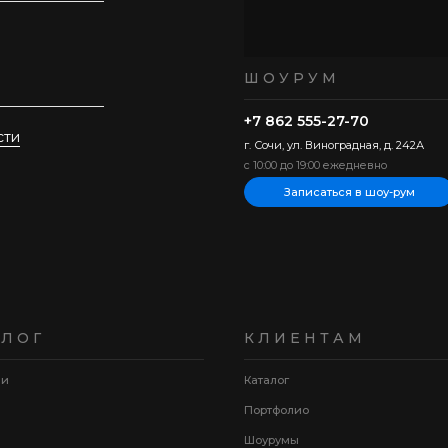
ШОУРУМ
+7 862 555-27-70
сти
г. Сочи, ул. Виноградная, д. 242А
с 10:00 до 19:00 ежедневно
Записаться в шоу-рум
АЛОГ
КЛИЕНТАМ
ии
Каталог
Портфолио
Шоурумы