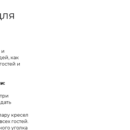
для
 и
дей, как
гостей и
и:
 три
здать
пару кресел
всех гостей.
ого уголка