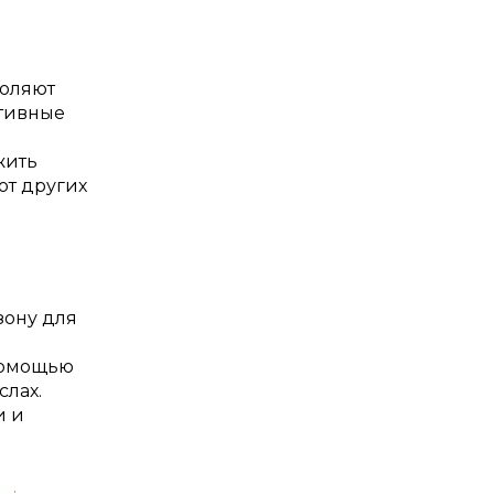
воляют
ативные
жить
от других
зону для
помощью
слах.
и и