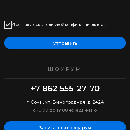
Фабрика корпусной и мягкой мебели
премиум класса
КАТАЛОГ
Коллекции
Кресла
Диваны
Банкетки
Кровати
Пуфы
Стулья
КЛИЕНТАМ
ПАРТНЕРАМ
Каталог
О компании
Портфолио
Сотрудничество