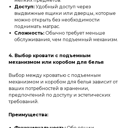
мелких предметов.
Доступ:
Удобный доступ через
выдвижные ящики или дверцы, которые
можно открыть без необходимости
поднимать матрас.
Сложность:
Обычно требует меньше
обслуживания, чем подъемный механизм.
4. Выбор кровати с подъемным
механизмом или коробом для белья
Вы можете задать нам
Выбор между кроватью с подъемным
вопрос или оставить
механизмом и коробом для белья зависит от
сообщение
ваших потребностей в хранении,
предпочтений по доступу и эстетических
требований.
Преимущества:
+7
Функциональность:
Обе опции