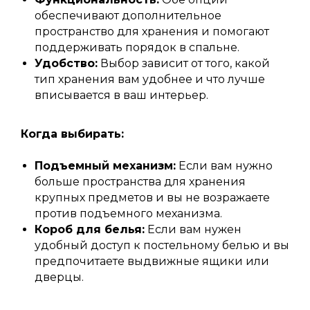
обеспечивают дополнительное
пространство для хранения и помогают
поддерживать порядок в спальне.
Удобство:
Выбор зависит от того, какой
тип хранения вам удобнее и что лучше
Я соглашаюсь с
политикой конфиденциальности
вписывается в ваш интерьер.
Отправить
Когда выбирать:
ШОУРУМ
Подъемный механизм:
Если вам нужно
больше пространства для хранения
+7 862 555-27-70
крупных предметов и вы не возражаете
против подъемного механизма.
г. Сочи, ул. Виноградная, д. 242А
Короб для белья:
Если вам нужен
с 10:00 до 19:00 ежедневно
удобный доступ к постельному белью и вы
предпочитаете выдвижные ящики или
Записаться в шоу-рум
дверцы.