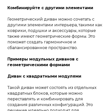
Комбинируйте с другими элементами
Геометрический диван можно сочетать с
другими элементами интерьера, такими как
коврики, подушки и аксессуары, которые
также имеют геометрические формы. Это
поможет создать гармоничное и
Вы можете задать нам
сбалансированное пространство.
вопрос или оставить
сообщение
Примеры модульных диванов с
геометрическими формами
Диван с квадратными модулями
+7
Такой диван может состоять из отдельных
квадратных блоков, которые можно
переставлять и комбинировать для
создания различных конфигураций. Это
решение идеально подходит для