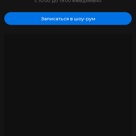
Контакты
Контакты
Политика конфиденциальности
Согласие на обработку персональных данных
Положение об обработке персональных данных
© Project Villa Interior, 2024
Разработка сайта