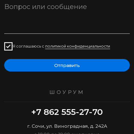
КАТАЛОГ
Коллекции
Кресла
Диваны
Банкетки
Кровати
Пуфы
Стулья
КЛИЕНТАМ
ПАРТНЕРАМ
Каталог
О компании
Портфолио
Сотрудничество
Шоурумы
Написать нам
Доставка и оплата
Скачать каталог