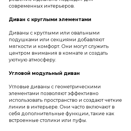
современных интерьеров.
Я соглашаюсь с
политикой конфиденциальности
Диван с круглыми элементами
Отправить
Диваны с круглыми или овальными
подушками или секциями добавляют
ШОУРУМ
мягкости и комфорт. Они могут служить
центром внимания в комнате и создать
+7 862 555-27-70
уютную атмосферу.
г. Сочи, ул. Виноградная, д. 242А
Угловой модульный диван
с 10:00 до 19:00 ежедневно
Угловые диваны с геометрическими
Записаться в шоу-рум
элементами позволяют эффективно
использовать пространство и создают четкие
линии в интерьере. Они часто включают в
себя дополнительные функции, такие как
встроенные столики или пуфы.