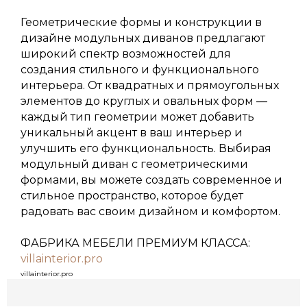
Геометрические формы и конструкции в
дизайне модульных диванов предлагают
широкий спектр возможностей для
создания стильного и функционального
интерьера. От квадратных и прямоугольных
элементов до круглых и овальных форм —
каждый тип геометрии может добавить
уникальный акцент в ваш интерьер и
улучшить его функциональность. Выбирая
модульный диван с геометрическими
ФАБРИКА
формами, вы можете создать современное и
стильное пространство, которое будет
+7 988 234-08-66
радовать вас своим дизайном и комфортом.
г. Сочи, ул. Поселковая, д. 7В
с 10:00 до 19:00 ежедневно
ФАБРИКА МЕБЕЛИ ПРЕМИУМ КЛАССА:
villainterior.pro
Записаться на фабрику
villainterior.pro