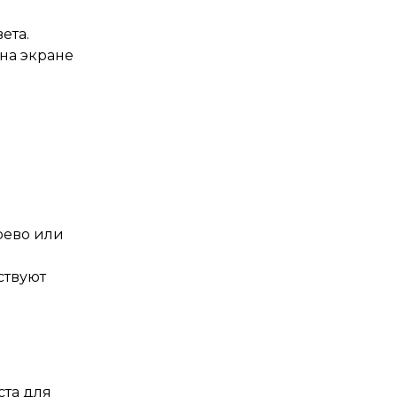
ета.
 на экране
рево или
ствуют
ста для