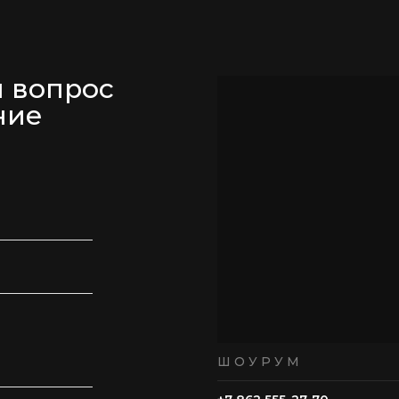
м вопрос
ние
ШОУРУМ