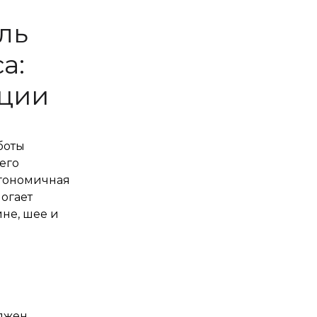
ль
а:
ации
боты
его
ргономичная
огает
ине, шее и
олжен