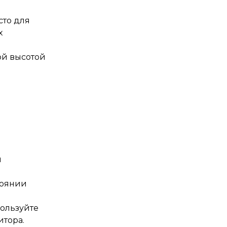
сто для
х
ой высотой
в
н
тоянии
пользуйте
тора.