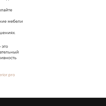
елайте
ение мебели
шениях.
 это
щательный
тивность
erior.pro