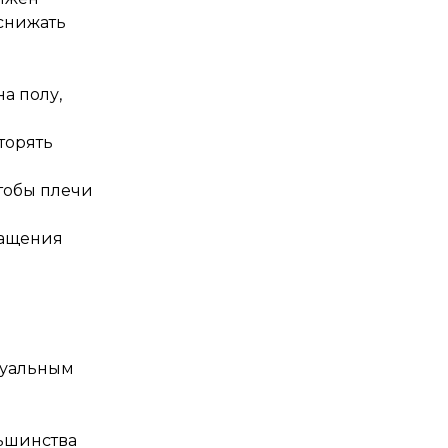
снижать
на полу,
торять
чтобы плечи
ращения
дуальным
льшинства