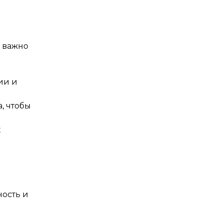
 важно
ии и
, чтобы
х
ость и