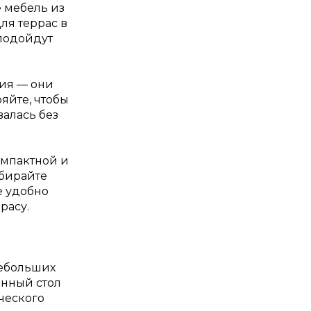
 мебель из
ля террас в
подойдут
ия — они
яйте, чтобы
валась без
омпактной и
ыбирайте
е удобно
расу.
ебольших
янный стол
ческого