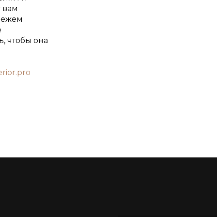
т вам
свежем
е
, чтобы она
erior.pro