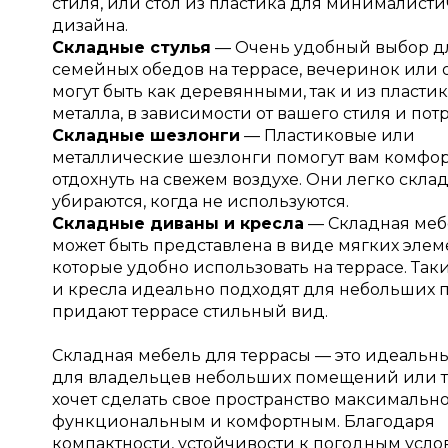
стиля, или стол из пластика для минималист
дизайна.
Складные стулья
— Очень удобный выбор д
семейных обедов на террасе, вечеринок или 
могут быть как деревянными, так и из пласти
металла, в зависимости от вашего стиля и пот
Складные шезлонги
— Пластиковые или
металлические шезлонги помогут вам комфо
отдохнуть на свежем воздухе. Они легко скла
убираются, когда не используются.
Складные диваны и кресла
— Складная меб
может быть представлена в виде мягких элем
которые удобно использовать на террасе. Та
и кресла идеально подходят для небольших 
придают террасе стильный вид.
Складная мебель для террасы — это идеальн
для владельцев небольших помещений или те
хочет сделать свое пространство максимальн
функциональным и комфортным. Благодаря
компактности, устойчивости к погодным усло