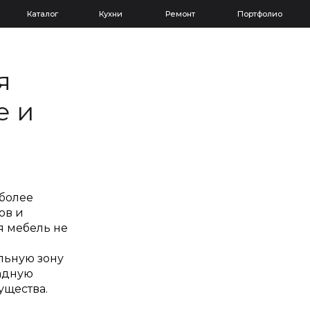
Каталог
Кухни
Ремонт
Портфолио
я
е и
 более
ов и
я мебель не
льную зону
ладную
ущества.