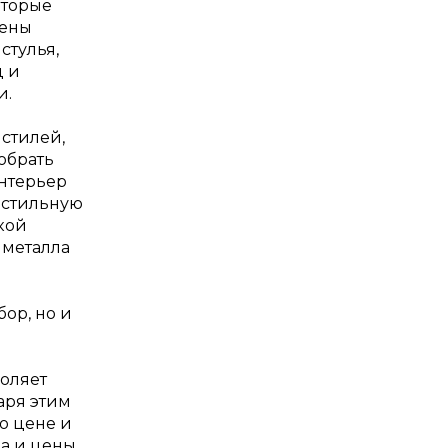
оторые
жены
стулья,
д и
и.
стилей,
обрать
интерьер
 стильную
кой
 металла
ор, но и
воляет
аря этим
о цене и
а и цены.