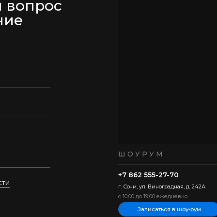
м вопрос
ние
ШОУРУМ
+7 862 555-27-70
сти
г. Сочи, ул. Виноградная, д. 242А
с 10:00 до 19:00 ежедневно
Записаться в шоу-рум