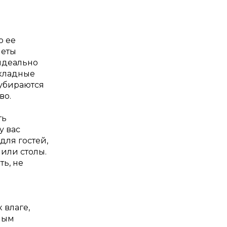
о ее
меты
идеально
Складные
 убираются
во.
ть
у вас
для гостей,
или столы.
ь, не
 влаге,
ным