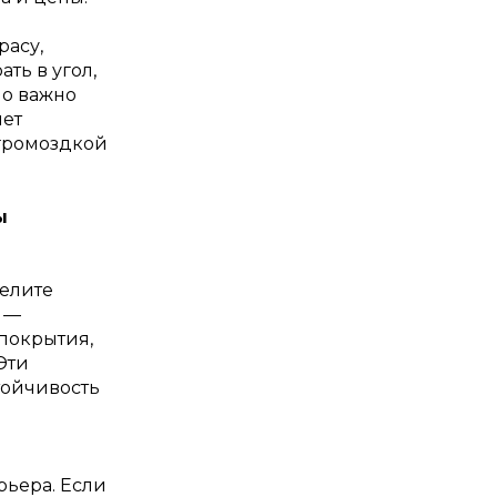
расу,
ть в угол,
но важно
нет
 громоздкой
ы
елите
 —
покрытия,
Эти
тойчивость
рьера. Если