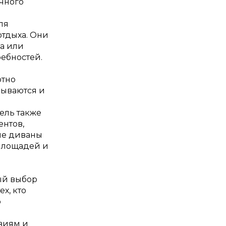
ичного
ля
отдыха. Они
ка или
ребностей.
ртно
дываются и
ель также
ентов,
кие диваны
площадей и
ый выбор
х, кто
о
виям и