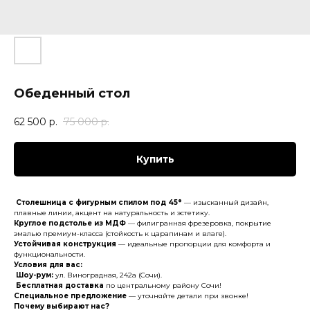
Обеденный стол
62 500
р.
75 000
р.
Купить
Столешница с фигурным спилом под 45°
— изысканный дизайн,
плавные линии, акцент на натуральность и эстетику.
Круглое подстолье из МДФ
— филигранная фрезеровка, покрытие
эмалью премиум-класса (стойкость к царапинам и влаге).
Устойчивая конструкция
— идеальные пропорции для комфорта и
функциональности.
Условия для вас:
Шоу-рум:
ул. Виноградная, 242а (Сочи).
Бесплатная доставка
по центральному району Сочи!
Специальное предложение
— уточняйте детали при звонке!
Почему выбирают нас?