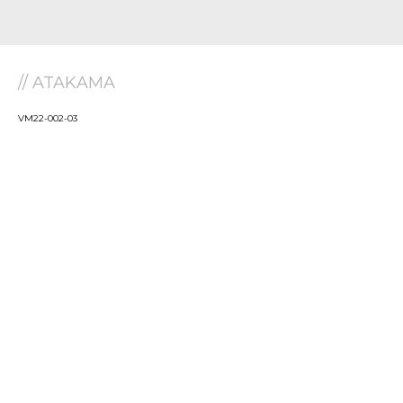
// ATAKAMA
VM22-002-03